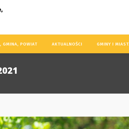
,
, GMINA, POWIAT
AKTUALNOŚCI
GMINY I MIAS
2021