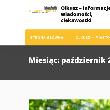
Skip
Olkusz – informacje
to
wiadomości,
content
ciekawostki
STRONA GŁÓWNA
OLKUSZ – MIASTO
Miesiąc:
październik 