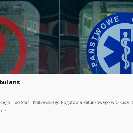
mbulans
ego – do Stacji Krakowskiego Pogotowia Ratunkowego w Olkuszu tr
ry…