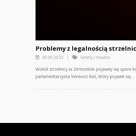
Problemy z legalnością strzeln
30.06.2023
Gminy i miasta
Wokół strzelnicy w Zimnodole pojawiły się spore 
parlamentarzysta Ireneusz Raś, który pojawił się…