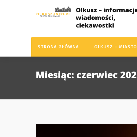
Skip
Olkusz – informacje
to
wiadomości,
content
ciekawostki
STRONA GŁÓWNA
OLKUSZ – MIASTO
Miesiąc:
czerwiec 20