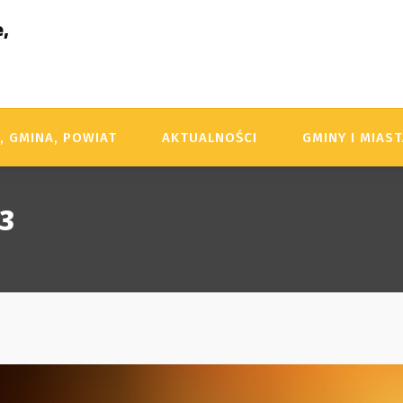
,
, GMINA, POWIAT
AKTUALNOŚCI
GMINY I MIAS
23