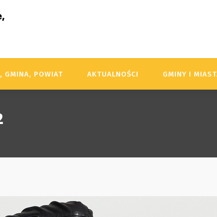
,
, GMINA, POWIAT
AKTUALNOŚCI
GMINY I MIAS
2