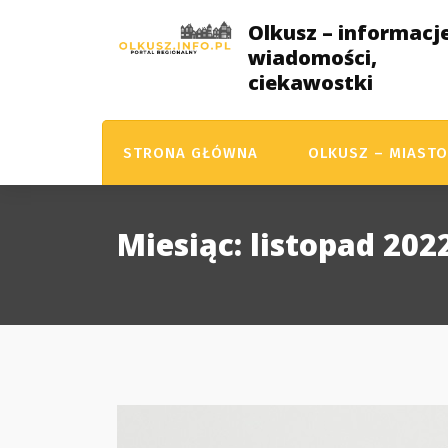
Skip
Olkusz – informacje
to
wiadomości,
content
ciekawostki
STRONA GŁÓWNA
OLKUSZ – MIASTO
Miesiąc:
listopad 202