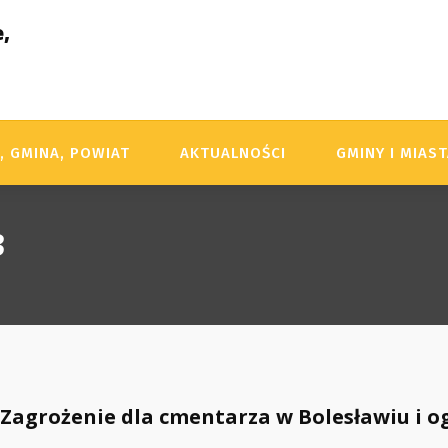
,
, GMINA, POWIAT
AKTUALNOŚCI
GMINY I MIAS
3
 Zagrożenie dla cmentarza w Bolesławiu i o