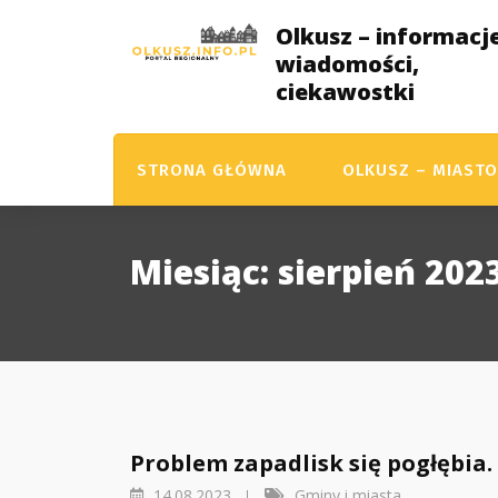
Skip
Olkusz – informacje
to
wiadomości,
content
ciekawostki
STRONA GŁÓWNA
OLKUSZ – MIASTO
Miesiąc:
sierpień 202
Problem zapadlisk się pogłębia.
14.08.2023
Gminy i miasta