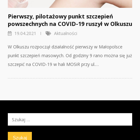
Pierwszy, pilotażowy punkt szczepień
powszechnych na COVID-19 ruszył w Olkuszu
19.04.2021
Aktualności
W Olkuszu rozpoczął działalność pierwszy w Małopolsce
punkt szczepień masowych. Od godziny 9 rano można się już
szczepić na COVID-19 w hali MOSiR przy ul.…
Szukaj: