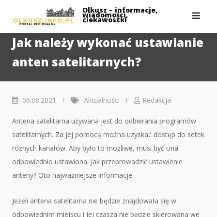
Skip
Olkusz – informacje,
wiadomości,
to
ciekawostki
content
Jak należy wykonać ustawianie
anten satelitarnych?
06.08.2021
Aktualności
Redakcja
Antena satelitarna używana jest do odbierania programów
satelitarnych. Za jej pomocą można uzyskać dostęp do setek
różnych kanałów. Aby było to możliwe, musi być ona
odpowiednio ustawiona. Jak przeprowadzić ustawienie
anteny? Oto najważniejsze informacje.
Jeżeli antena satelitarna nie będzie znajdowała się w
odpowiednim miejscu i jej czasza nie będzie skierowana we