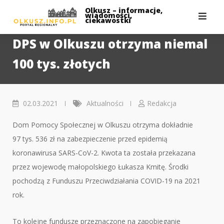
Skip
Olkusz – informacje,
wiadomości,
to
ciekawostki
content
DPS w Olkuszu otrzyma niemal
100 tys. złotych
02.03.2021
Aktualności
Redakcja
Dom Pomocy Społecznej w Olkuszu otrzyma dokładnie
97 tys. 536 zł na zabezpieczenie przed epidemią
koronawirusa SARS-CoV-2. Kwota ta została przekazana
przez wojewodę małopolskiego Łukasza Kmitę. Środki
pochodzą z Funduszu Przeciwdziałania COVID-19 na 2021
rok.
To kolejne fundusze przeznaczone na zapobieganie