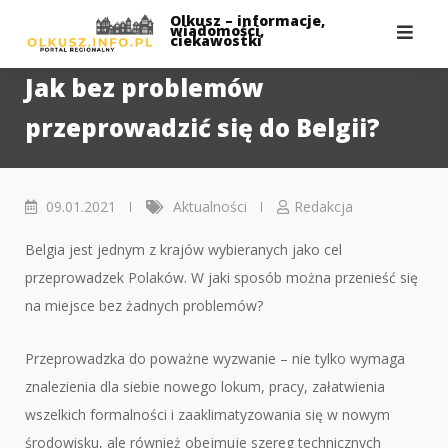
Skip
Olkusz – informacje,
wiadomości,
to
ciekawostki
content
Jak bez problemów
przeprowadzić się do Belgii?
09.01.2021
Aktualności
Redakcja
Belgia jest jednym z krajów wybieranych jako cel
przeprowadzek Polaków. W jaki sposób można przenieść się
na miejsce bez żadnych problemów?
Przeprowadzka do poważne wyzwanie – nie tylko wymaga
znalezienia dla siebie nowego lokum, pracy, załatwienia
wszelkich formalności i zaaklimatyzowania się w nowym
środowisku, ale również obejmuje szereg technicznych